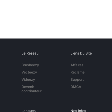
Le Réseau
Liens Du Site
Brusheezy
Affaires
Vecteezy
Réclame
Videezy
Support
Devenir
DMCA
contributeur
Langues
Nos Infos