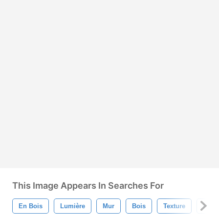
This Image Appears In Searches For
En Bois
Lumière
Mur
Bois
Texture
Modè