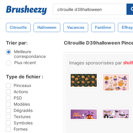
Citrouille
Halloween
Vacances
Fantôme
Effray
Trier par:
Citrouille D39halloween Pinc
Meilleure
correspondance
Plus récent
Images sponsorisées par
Type de fichier :
Pinceaux
Actions
PSD
Modèles
Dégradés
Textures
Symboles
Formes