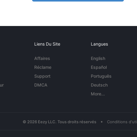
Liens Du Site
Langues
Affaires
English
Réclame
Español
Support
Português
ur
DMCA
Deutsch
More...
•
© 2026 Eezy LLC. Tous droits réservés
Conditions d'uti