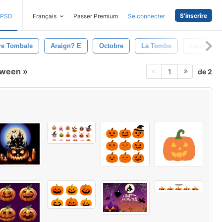
S'inscrire
PSD
Français
Passer Premium
Se connecter
re Tombale
Araign? E
Octobre
La Tombe
Lune
loween
de 2
1