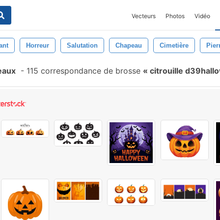
Vecteurs
Photos
Vidéo
ant
Horreur
Salutation
Chapeau
Cimetière
Pier
eaux
-
115 correspondance de brosse
citrouille d39hal