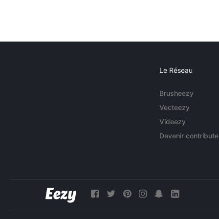
Le Réseau
Brusheezy
Vecteezy
Videezy
Devenir contribute