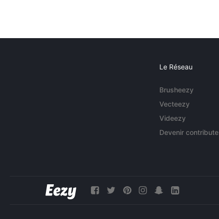
Le Réseau
Brusheezy
Vecteezy
Videezy
Devenir contribute