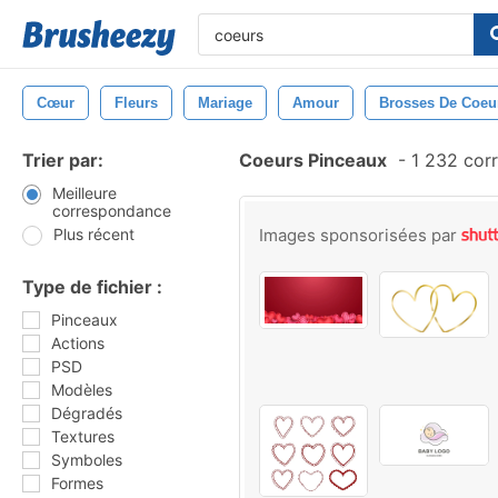
Cœur
Fleurs
Mariage
Amour
Brosses De Coeu
Trier par:
Coeurs Pinceaux
-
1 232 cor
Meilleure
correspondance
Plus récent
Images sponsorisées par
Type de fichier :
Pinceaux
Actions
PSD
Modèles
Dégradés
Textures
Symboles
Formes