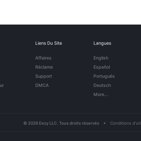
Liens Du Site
Langues
Affaires
English
Réclame
Español
Support
Português
ur
DMCA
Deutsch
More...
•
© 2026 Eezy LLC. Tous droits réservés
Conditions d'uti