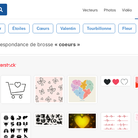
Vecteurs
Photos
Vidéo
r
Étoiles
Cœurs
Valentin
Tourbillonne
Fleur
respondance de brosse
coeurs