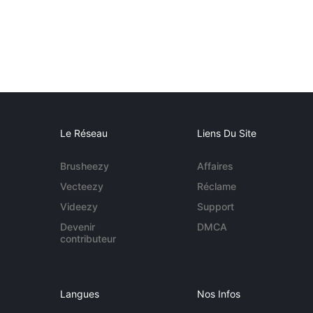
Le Réseau
Liens Du Site
Brusheezy
Affaires
Vecteezy
Réclame
Videezy
Support
Devenir
DMCA
contributeur
Langues
Nos Infos