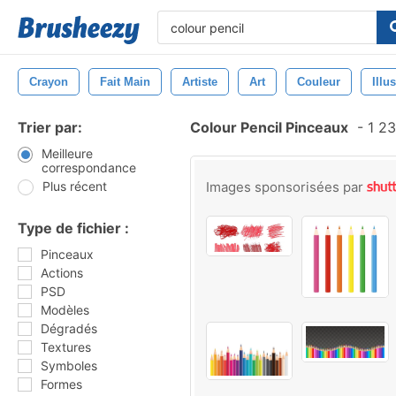
Crayon
Fait Main
Artiste
Art
Couleur
Illu
Trier par:
Colour Pencil Pinceaux
-
1 23
Meilleure
correspondance
Plus récent
Images sponsorisées par
Type de fichier :
Pinceaux
Actions
PSD
Modèles
Dégradés
Textures
Symboles
Formes