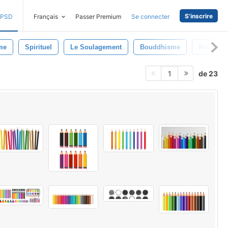
S'inscrire
PSD
Français
Passer Premium
Se connecter
me
Spirituel
Le Soulagement
Bouddhisme
Relaxati
de 23
1