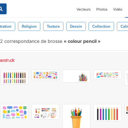
Vecteurs
Photos
Vidéo
stration
Religion
Texture
Dessin
Collection
Cal
2 correspondance de brosse
colour pencil