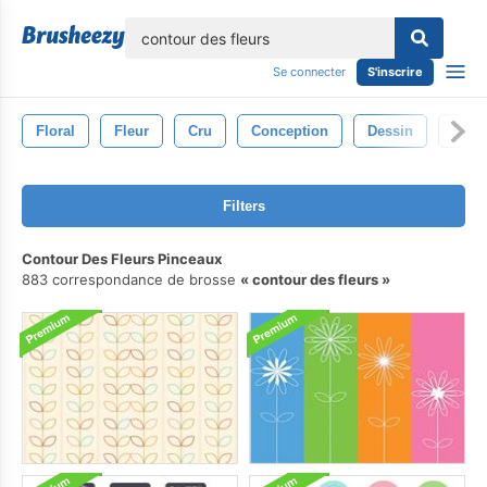
lose
Se connecter
S'inscrire
Floral
Fleur
Cru
Conception
Dessin
Modè
Filters
Contour Des Fleurs Pinceaux
883 correspondance de brosse
contour des fleurs