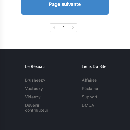
Page suivante
1
Le Réseau
Liens Du Site
Brusheezy
Affaires
Vecteezy
Réclame
Videezy
Support
Devenir
DMCA
contributeur