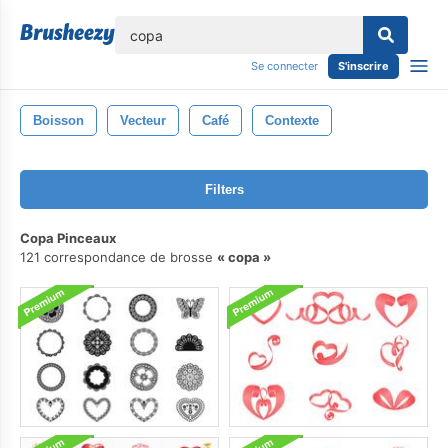
lose
Se connecter
S'inscrire
Boisson
Vecteur
Café
Contexte
Filters
Copa Pinceaux
121 correspondance de brosse
copa