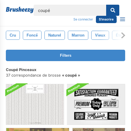
lose
Se connecter
S'inscrire
Cru
Foncé
Naturel
Marron
Vieux
Été
Filters
Coupé Pinceaux
37 correspondance de brosse
coupé