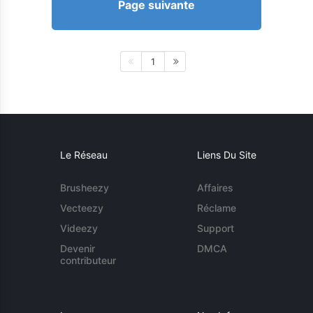
Page suivante
1
Le Réseau
Liens Du Site
Brusheezy
Affaires
Vecteezy
Réclame
Videezy
Support
Devenir
DMCA
contributeur