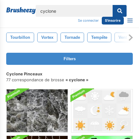
lose
Se connecter
S'inscrire
Tourbillon
Vortex
Tornade
Tempête
Vent
Filters
Cyclone Pinceaux
77 correspondance de brosse
cyclone