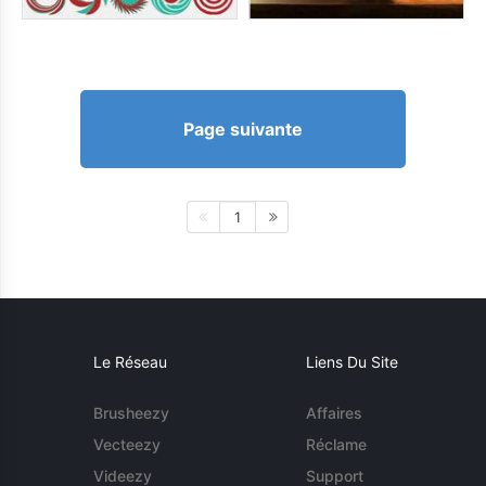
Page suivante
1
Le Réseau
Liens Du Site
Brusheezy
Affaires
Vecteezy
Réclame
Videezy
Support