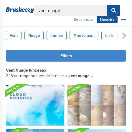
lose
Se connecter
S'inscrire
Vent
Nuage
Fumée
Mouvement
Isolé
Abst
Filters
Vent Nuage Pinceaux
328 correspondance de brosse
vent nuage