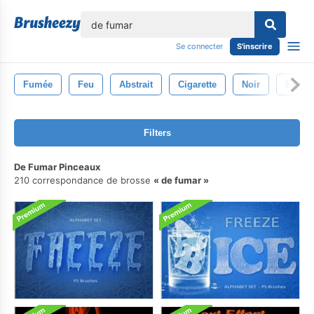
lose
Se connecter
S'inscrire
Fumée
Feu
Abstrait
Cigarette
Noir
Enfum
Filters
De Fumar Pinceaux
210 correspondance de brosse
de fumar