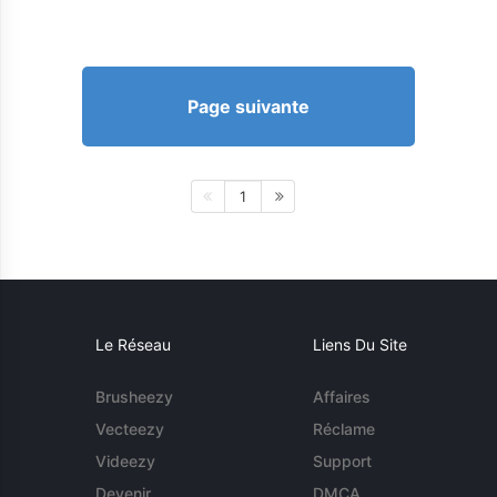
Page suivante
1
Le Réseau
Liens Du Site
Brusheezy
Affaires
Vecteezy
Réclame
Videezy
Support
Devenir
DMCA