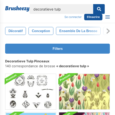
lose
Se connecter
S'inscrire
Décoratif
Conception
Ensemble De La Brosse
Bros
Filters
Decoratieve Tulp Pinceaux
140 correspondance de brosse
decoratieve tulp