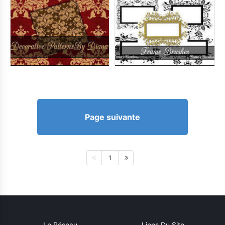
Page suivante
1
Le Réseau
Liens Du Site