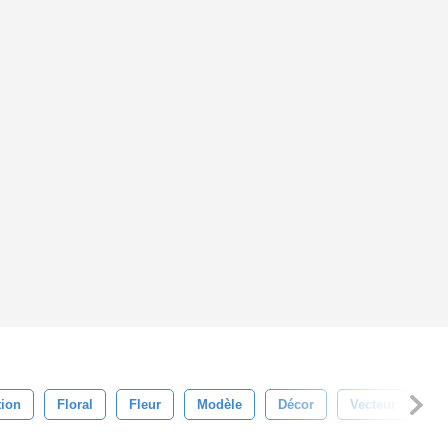
tion
Floral
Fleur
Modèle
Décor
Vecteur
Ca