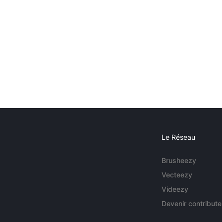
Le Réseau
Brusheezy
Vecteezy
Videezy
Devenir contribute