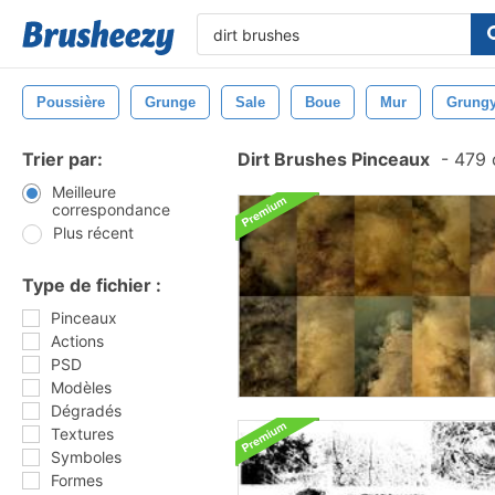
Poussière
Grunge
Sale
Boue
Mur
Grung
Trier par:
Dirt Brushes Pinceaux
-
479 
Meilleure
correspondance
Plus récent
Type de fichier :
Pinceaux
Actions
PSD
Modèles
Dégradés
Textures
Symboles
Formes