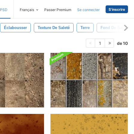
S'inscrire
PSD
Français
Passer Premium
Se connecter
Éclabousser
Texture De Saleté
Terre
Fond De Saleté
de 10
1