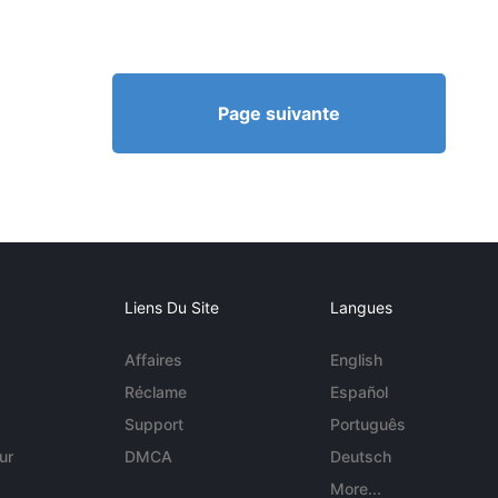
Page suivante
Liens Du Site
Langues
Affaires
English
Réclame
Español
Support
Português
ur
DMCA
Deutsch
More...