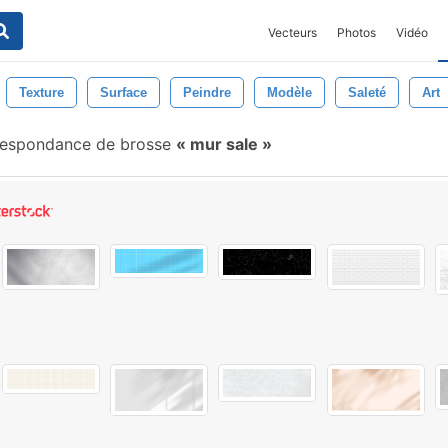
Vecteurs
Photos
Vidéo
Texture
Surface
Peindre
Modèle
Saleté
Art
espondance de brosse
mur sale