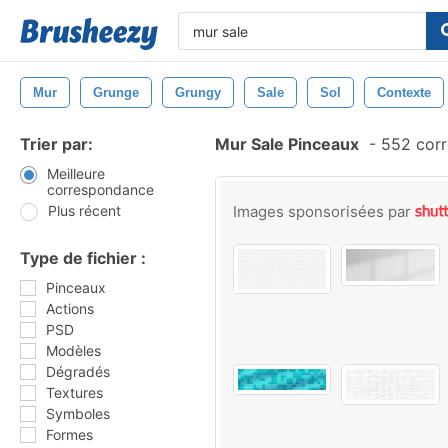
Mur
Grunge
Grungy
Sale
Sol
Contexte
Trier par:
Mur Sale Pinceaux
-
552 corr
Meilleure
correspondance
Plus récent
Images sponsorisées par
Type de fichier :
Pinceaux
Actions
PSD
Modèles
Dégradés
Textures
Symboles
Formes