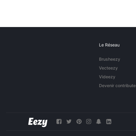
Le Réseau
Brusheezy
Vecteezy
Videezy
Devenir contribute