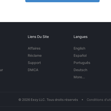
Liens Du Site
Langues
Affaires
English
Réclame
Español
Support
Português
ur
DMCA
Deutsch
More...
•
© 2026 Eezy LLC. Tous droits réservés
Conditions d'uti