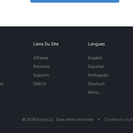
Liens Du Site
Langues
Affaires
English
Réclame
Español
Support
Português
ur
DMCA
Deutsch
More...
•
© 2026 Eezy LLC. Tous droits réservés
Conditions d'uti