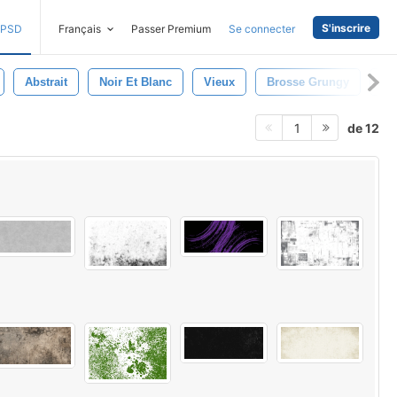
S'inscrire
PSD
Français
Passer Premium
Se connecter
Abstrait
Noir Et Blanc
Vieux
Brosse Grungy
Fi
de 12
1