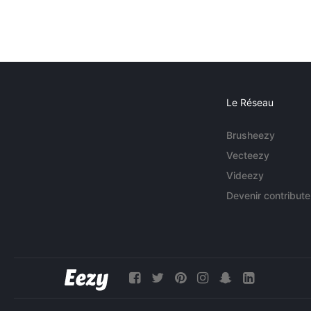
Le Réseau
Brusheezy
Vecteezy
Videezy
Devenir contribute