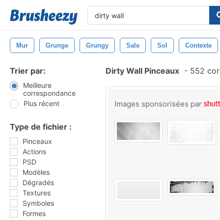
Mur
Grunge
Grungy
Sale
Sol
Contexte
Trier par:
Dirty Wall Pinceaux
-
552 cor
Meilleure
correspondance
Plus récent
Images sponsorisées par
Type de fichier :
Pinceaux
Actions
PSD
Modèles
Dégradés
Textures
Symboles
Formes