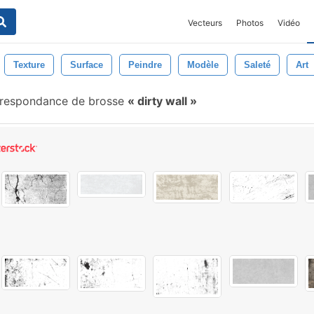
Vecteurs
Photos
Vidéo
Texture
Surface
Peindre
Modèle
Saleté
Art
respondance de brosse
dirty wall