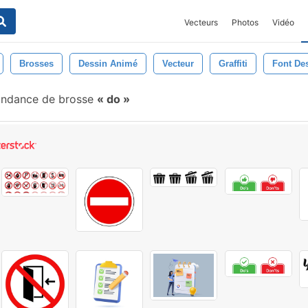
Vecteurs
Photos
Vidéo
Brosses
Dessin Animé
Vecteur
Graffiti
Font Des
ondance de brosse
do