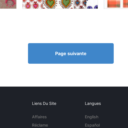
Page suivante
Liens Du Site
Langues
Affaires
English
Réclame
Español