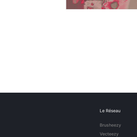
Le Réseau
Brusheezy
Vecteezy