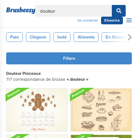
lose
Se connecter
S'inscrire
Pain
Chignon
Isolé
Aliments
En Bonne Santé
Filters
Douleur Pinceaux
117 correspondance de brosse
douleur