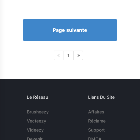
Page suivante
1
Le Réseau
Liens Du Site
Brusheezy
Affaires
Vecteezy
Réclame
Videezy
Support
Devenir
DMCA