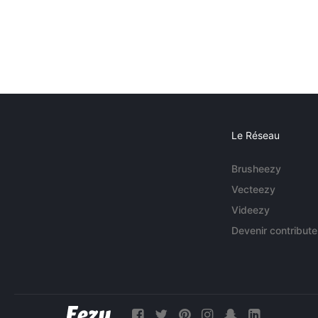
Le Réseau
Brusheezy
Vecteezy
Videezy
Devenir contribute