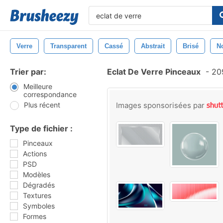
Verre
Transparent
Cassé
Abstrait
Brisé
No
Trier par:
Eclat De Verre Pinceaux
-
209
Meilleure
correspondance
Plus récent
Images sponsorisées par
Type de fichier :
Pinceaux
Actions
PSD
Modèles
Dégradés
Textures
Symboles
Formes