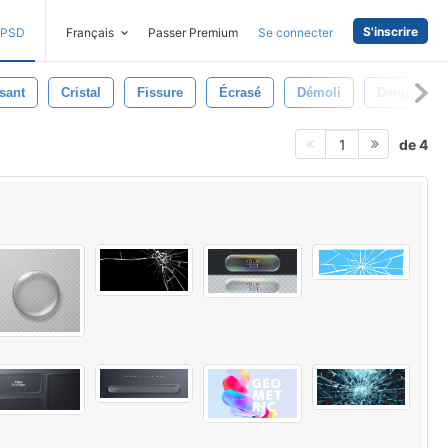
S'inscrire
PSD
Français
Passer Premium
Se connecter
sant
Cristal
Fissure
Écrasé
Démoli
Danger
de 4
1