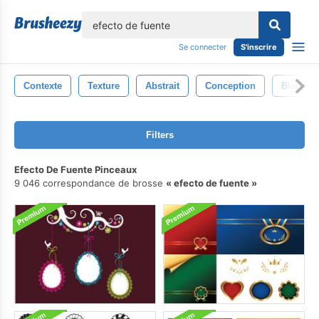
lose
Se connecter
S'inscrire
Contexte
Texture
Abstrait
Conception
Blanc
Filters
Efecto De Fuente Pinceaux
9 046 correspondance de brosse
efecto de fuente