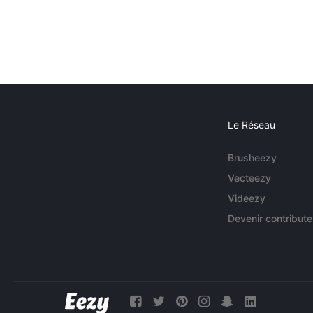
Le Réseau
Brusheezy
Vecteezy
Videezy
Devenir contribute