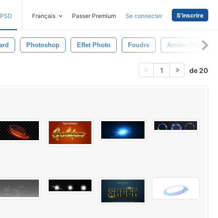
S'inscrire
PSD
Français
Passer Premium
Se connecter
ard
Photoshop
Effet Photo
Foudre
Arrière-Plans
de 20
1