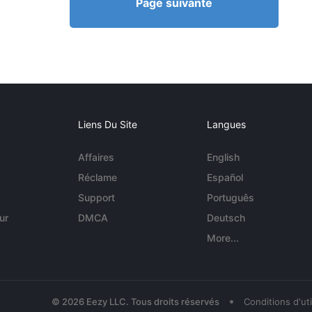
Page suivante
Liens Du Site
Langues
Affaires
English
Réclame
Español
Support
Português
ur
DMCA
Deutsch
More...
•
© 2026 Eezy LLC. Tous droits réservés
Conditions d'uti