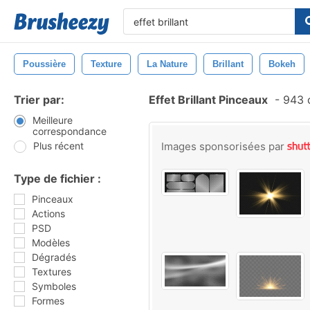
Poussière
Texture
La Nature
Brillant
Bokeh
Trier par:
Effet Brillant Pinceaux
-
943 
Meilleure
correspondance
Plus récent
Images sponsorisées par
Type de fichier :
Pinceaux
Actions
PSD
Modèles
Dégradés
Textures
Symboles
Formes