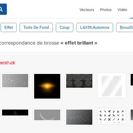
Vecteurs
Photos
Vidéo
Effet
Toile De Fond
Coup
L&#39;automne
Brouill
correspondance de brosse
effet brillant