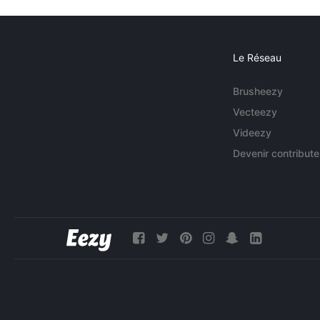
Le Réseau
Brusheezy
Vecteezy
Videezy
Devenir contribute