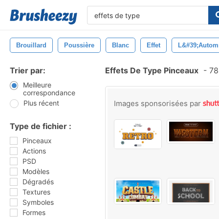
Brouillard
Poussière
Blanc
Effet
L&#39;autom
Trier par:
Effets De Type Pinceaux
-
78
Meilleure
correspondance
Plus récent
Images sponsorisées par
Type de fichier :
Pinceaux
Actions
PSD
Modèles
Dégradés
Textures
Symboles
Formes