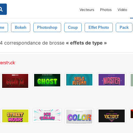
Vecteurs
Photos
Vidéo
ne
Bokeh
Photoshop
Coup
Effet Photo
Pack
4 correspondance de brosse
effets de type