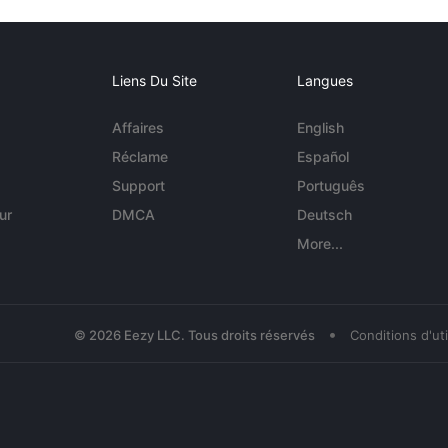
Liens Du Site
Langues
Affaires
English
Réclame
Español
Support
Português
ur
DMCA
Deutsch
More...
•
© 2026 Eezy LLC. Tous droits réservés
Conditions d'uti