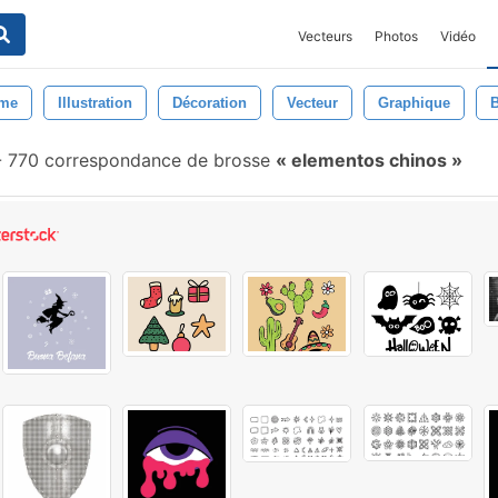
Vecteurs
Photos
Vidéo
me
Illustration
Décoration
Vecteur
Graphique
-
770 correspondance de brosse
elementos chinos