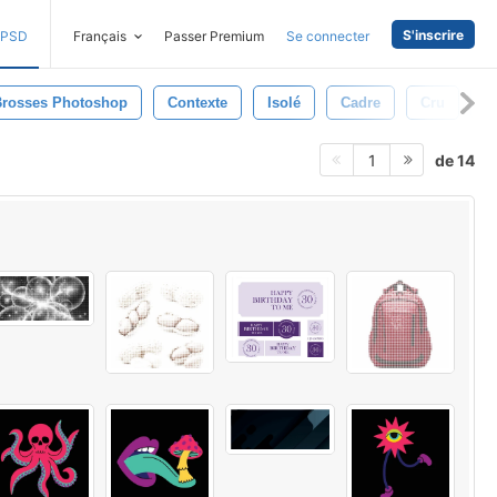
S'inscrire
PSD
Français
Passer Premium
Se connecter
Brosses Photoshop
Contexte
Isolé
Cadre
Cru
A
de 14
1