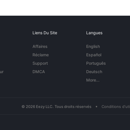
Liens Du Site
Langues
Affaires
English
Réclame
Español
Support
Português
ur
DMCA
Deutsch
More...
•
© 2026 Eezy LLC. Tous droits réservés
Conditions d'uti