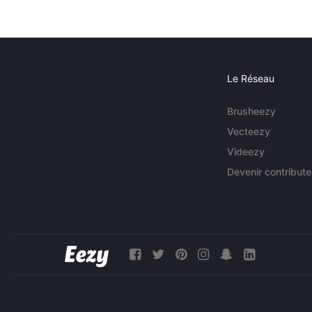
Le Réseau
Brusheezy
Vecteezy
Videezy
Devenir contribute