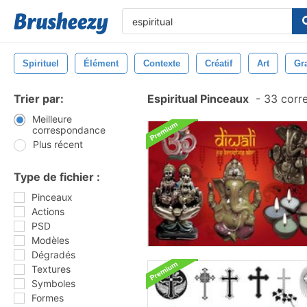
Spirituel
Élément
Contexte
Créatif
Art
Gr
Trier par:
Espiritual Pinceaux
-
33 corr
Meilleure
correspondance
Plus récent
Type de fichier :
Pinceaux
Actions
PSD
Modèles
Dégradés
Textures
Symboles
Formes