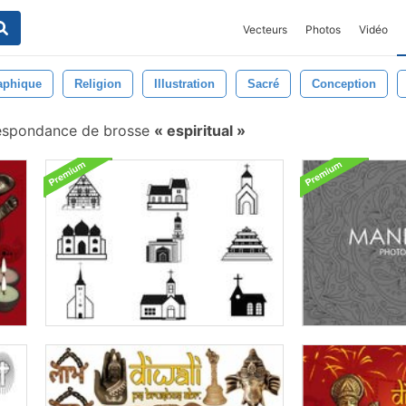
Vecteurs
Photos
Vidéo
aphique
Religion
Illustration
Sacré
Conception
espondance de brosse
espiritual