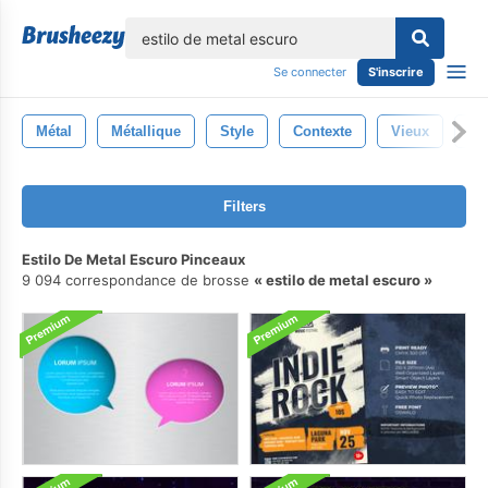
lose
Se connecter
S'inscrire
Métal
Métallique
Style
Contexte
Vieux
Ac
Filters
Estilo De Metal Escuro Pinceaux
9 094 correspondance de brosse
estilo de metal escuro