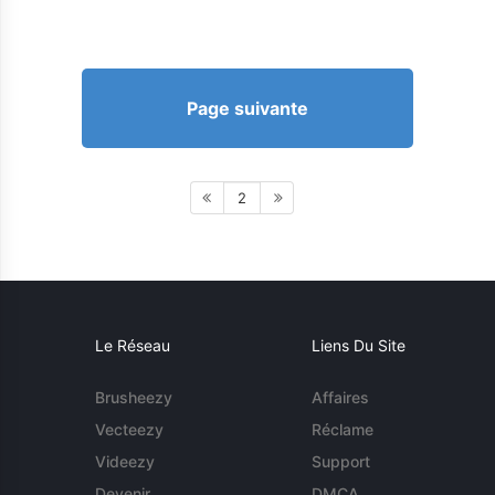
Page suivante
2
Le Réseau
Liens Du Site
Brusheezy
Affaires
Vecteezy
Réclame
Videezy
Support
Devenir
DMCA