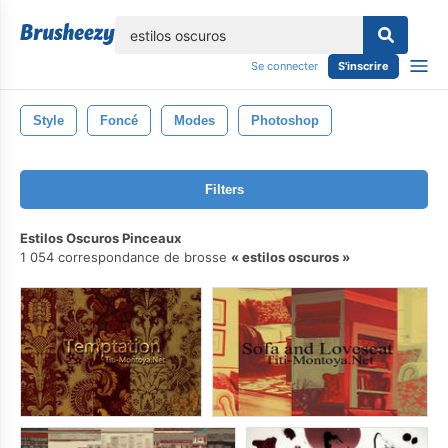
lose
Se connecter
S'inscrire
Style
Foncé
Modes
Photoshop
Filters
Estilos Oscuros Pinceaux
1 054 correspondance de brosse
estilos oscuros