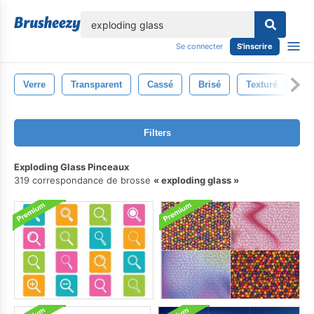
lose
Se connecter
S'inscrire
Verre
Transparent
Cassé
Brisé
Texturé
Br
Filters
Exploding Glass Pinceaux
319 correspondance de brosse
exploding glass