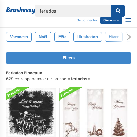
lose
Se connecter
S'inscrire
Vacances
Noël
Fête
Illustration
Hiver
Sal
Filters
Feriados Pinceaux
629 correspondance de brosse
feriados