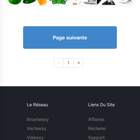
Page suivante
1
Le Réseau
Liens Du Site
Brusheezy
Affaires
Vecteezy
Réclame
Videezy
Support