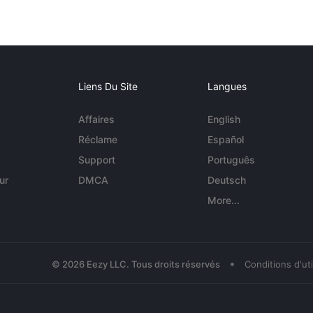
Liens Du Site
Langues
Affaires
English
Réclame
Español
Support
Português
ur
DMCA
Deutsch
More...
•
© 2026 Eezy LLC. Tous droits réservés
Conditions d'uti