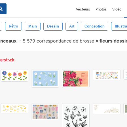
Vecteurs
Photos
Vidéo
Rétro
Main
Dessin
Art
Conception
Illustr
inceaux
-
5 579 correspondance de brosse
fleurs dessi