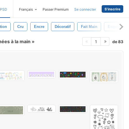
S'inscrire
PSD
Français
Passer Premium
Se connecter
ation
Cru
Encre
Décoratif
Fait Main
Esquisser
nées à la main
de 83
1