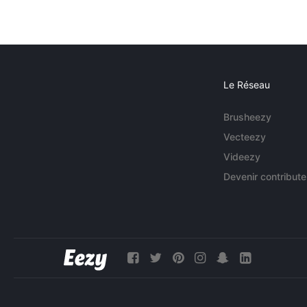
Le Réseau
Brusheezy
Vecteezy
Videezy
Devenir contribute