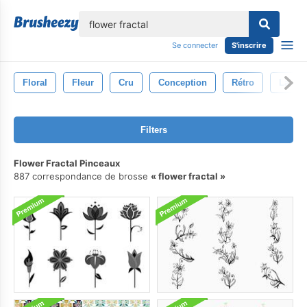
lose
Se connecter
S'inscrire
Floral
Fleur
Cru
Conception
Rétro
La Nat
Filters
Flower Fractal Pinceaux
887 correspondance de brosse
flower fractal