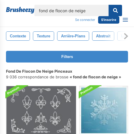
lose
Se connecter
S'inscrire
Contexte
Texture
Arrière-Plans
Abstrait
La Nat
Filters
Fond De Flocon De Neige Pinceaux
9 036 correspondance de brosse
fond de flocon de neige