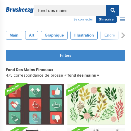
lose
Se connecter
S'inscrire
Main
Art
Graphique
Illustration
Encre
No
Filters
Fond Des Mains Pinceaux
475 correspondance de brosse
fond des mains