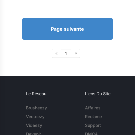
Page suivante
1
Le Réseau
Liens Du Site
Brusheezy
Affaires
Vecteezy
Réclame
Videezy
Support
Devenir
DMCA