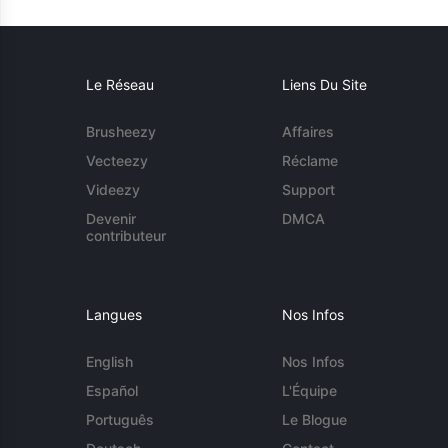
Le Réseau
Liens Du Site
Brusheezy
Affaires
Vecteezy
Réclame
Videezy
Support
Devenir
DMCA
contributeur
Langues
Nos Infos
English
Nos Infos
Español
L'Équipe
Português
Le Blogue