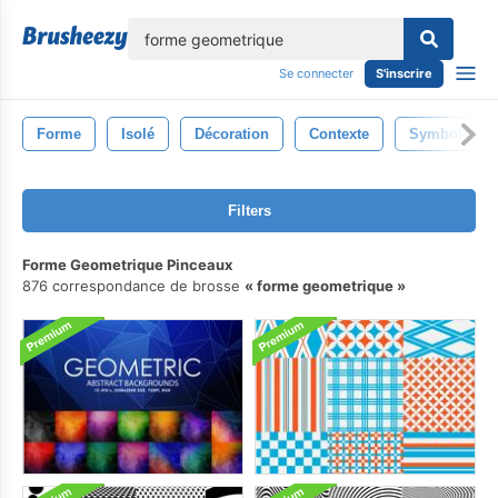
lose
Se connecter
S'inscrire
Forme
Isolé
Décoration
Contexte
Symbole
Filters
Forme Geometrique Pinceaux
876 correspondance de brosse
forme geometrique