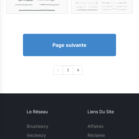
Page suivante
1
Le Réseau
Liens Du Site
Brusheezy
Affaires
Vecteezy
Réclame