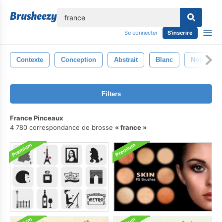
lose
Se connecter
S'inscrire
Contexte
Conception
Abstrait
Blanc
Noir
Filters
France Pinceaux
4 780 correspondance de brosse
france