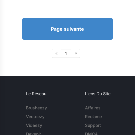
Page suivante
1
Le Réseau
Liens Du Site
Brusheezy
Affaires
Vecteezy
Réclame
Videezy
Support
Devenir
DMCA