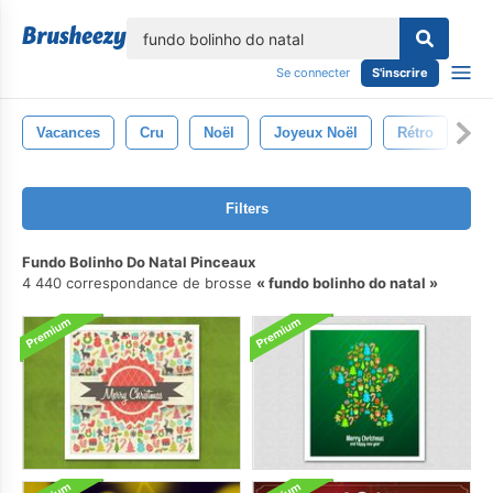
lose
Se connecter
S'inscrire
Vacances
Cru
Noël
Joyeux Noël
Rétro
Ar
Filters
Fundo Bolinho Do Natal Pinceaux
4 440 correspondance de brosse
fundo bolinho do natal