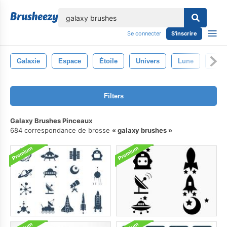
lose
Se connecter
S'inscrire
Galaxie
Espace
Étoile
Univers
Lune
Plan
Filters
Galaxy Brushes Pinceaux
684 correspondance de brosse
galaxy brushes