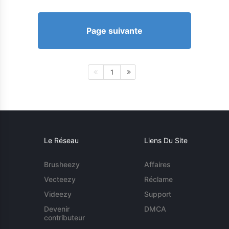
Page suivante
1
Le Réseau
Liens Du Site
Brusheezy
Affaires
Vecteezy
Réclame
Videezy
Support
Devenir
DMCA
contributeur