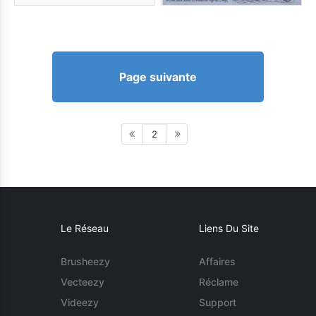
Page suivante
2
Le Réseau
Liens Du Site
Brusheezy
Affaires
Vecteezy
Réclame
Videezy
Support