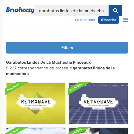
lose
Se connecter
S'inscrire
Filters
Garabatos Lindos De La Muchacha Pinceaux
9 237 correspondance de brosse
garabatos lindos de la
muchacha