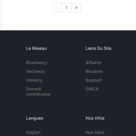
1
Le Réseau
Liens Du Site
Brusheezy
Affaires
Vecteezy
Réclame
Videezy
Support
Devenir
DMCA
contributeur
Langues
Nos Infos
English
Nos Infos