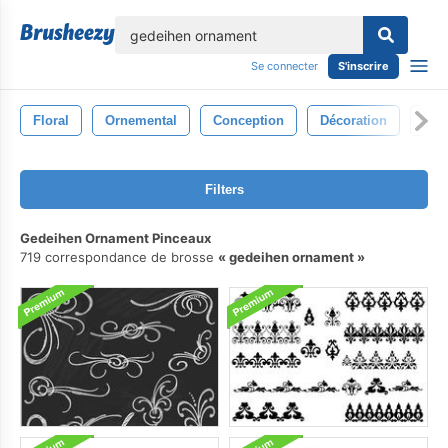
lose
Se connecter
S'inscrire
Floral
Ornemental
Conception
Décoration
Élé
Filters
Gedeihen Ornament Pinceaux
719 correspondance de brosse
gedeihen ornament