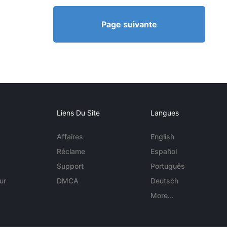
Page suivante
Liens Du Site
Langues
Affaires
English
Réclame
Español
Support
Português
ur
DMCA
Deutsch
More...