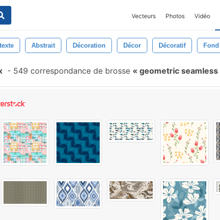
Vecteurs
Photos
Vidéo
texte
Abstrait
Décoration
Décor
Décoratif
Fond
x
-
549 correspondance de brosse
geometric seamless