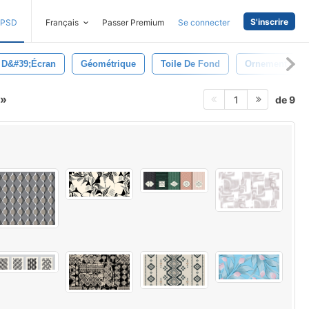
S'inscrire
PSD
Français
Passer Premium
Se connecter
 D&#39;écran
Géométrique
Toile De Fond
Ornement
de 9
1