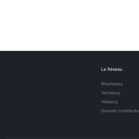
Le Réseau
Brusheezy
Vecteezy
Videezy
Devenir contribute