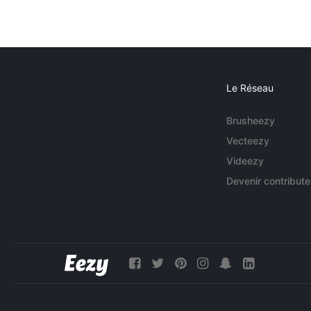
Le Réseau
Brusheezy
Vecteezy
Videezy
Devenir contribute