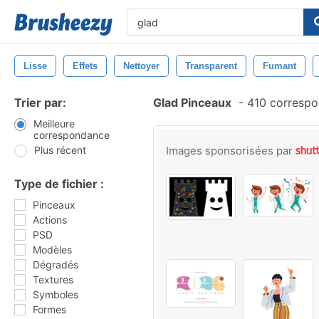
Lisse
Effets
Nettoyer
Transparent
Fumant
Trier par:
Glad Pinceaux
-
410 correspo
Meilleure
correspondance
Plus récent
Images sponsorisées par
Type de fichier :
Pinceaux
Actions
PSD
Modèles
Dégradés
Textures
Symboles
Formes