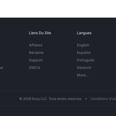
Liens Du Site
Langues
Affaires
English
Réclame
Español
Support
Português
ur
DMCA
Deutsch
More...
•
© 2026 Eezy LLC. Tous droits réservés
Conditions d'uti