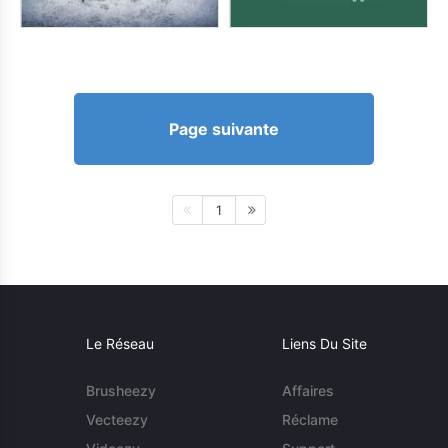
Page suivante
1
Le Réseau
Liens Du Site
Brusheezy
Affaires
Vecteezy
Réclame