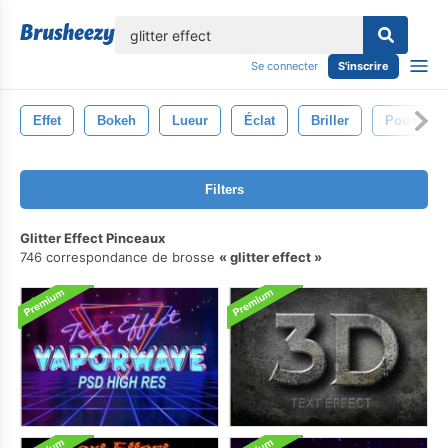
lose
Se connecter
S'inscrire
Effet
Bokeh
Lueur
Éclat
Briller
Poussière
Filters
Glitter Effect Pinceaux
746 correspondance de brosse
glitter effect