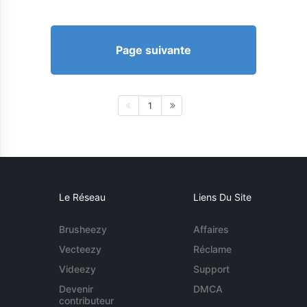
Page suivante
1
Le Réseau
Liens Du Site
Brusheezy
Affaires
Vecteezy
Réclame
Videezy
Support
Devenir
DMCA
contributeur