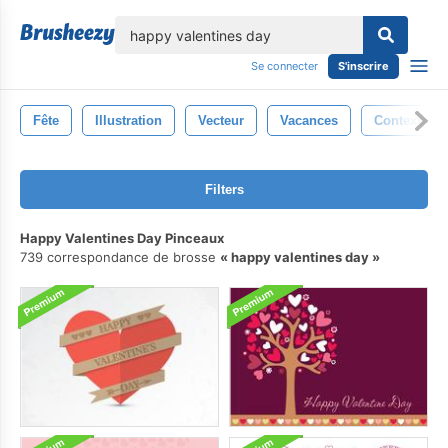
lose
Se connecter
S'inscrire
Fête
Illustration
Vecteur
Vacances
Contexte
Filters
Happy Valentines Day Pinceaux
739 correspondance de brosse
happy valentines day