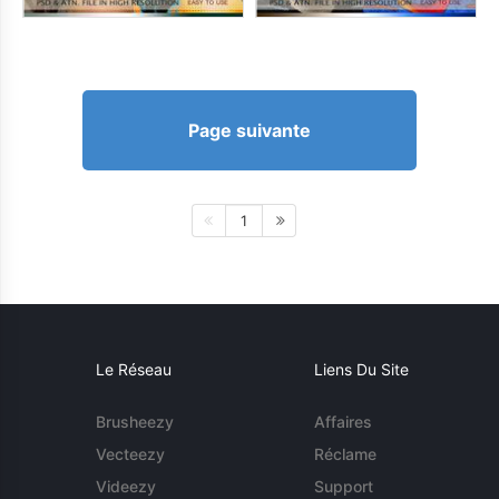
Page suivante
1
Le Réseau
Liens Du Site
Brusheezy
Affaires
Vecteezy
Réclame
Videezy
Support