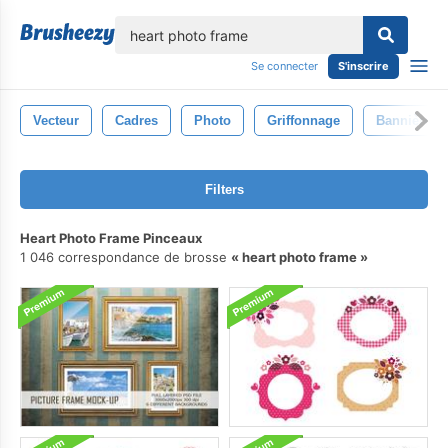
lose
Se connecter
S'inscrire
Vecteur
Cadres
Photo
Griffonnage
Bannière
Filters
Heart Photo Frame Pinceaux
1 046 correspondance de brosse
heart photo frame