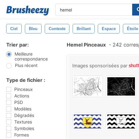
Ciel
Bleu
Contexte
Brillant
Espace
Étoile
Trier par:
Hemel Pinceaux
-
242 corres
Meilleure
correspondance
Plus récent
Images sponsorisées par
Type de fichier :
Pinceaux
Actions
PSD
Modèles
Dégradés
Textures
Symboles
Formes