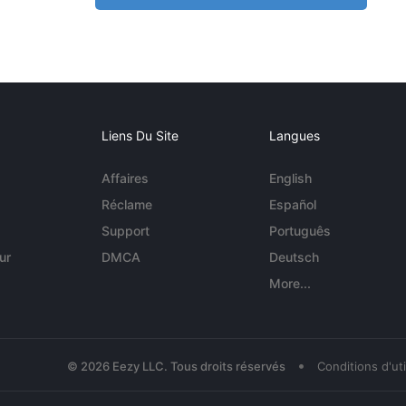
Liens Du Site
Langues
Affaires
English
Réclame
Español
Support
Português
ur
DMCA
Deutsch
More...
•
© 2026 Eezy LLC. Tous droits réservés
Conditions d'uti