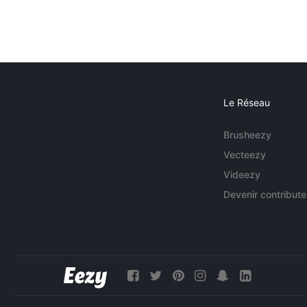
Le Réseau
Brusheezy
Vecteezy
Videezy
Devenir contribute