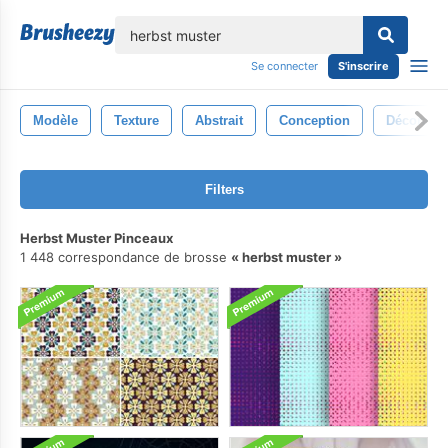
lose
Se connecter
S'inscrire
Modèle
Texture
Abstrait
Conception
Décoratio
Filters
Herbst Muster Pinceaux
1 448 correspondance de brosse
herbst muster