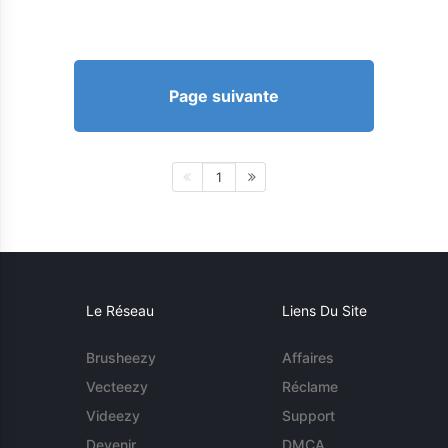
Page suivante
1
Le Réseau
Liens Du Site
Brusheezy
Affaires
Vecteezy
Réclame
Videezy
Support
Devenir
DMCA