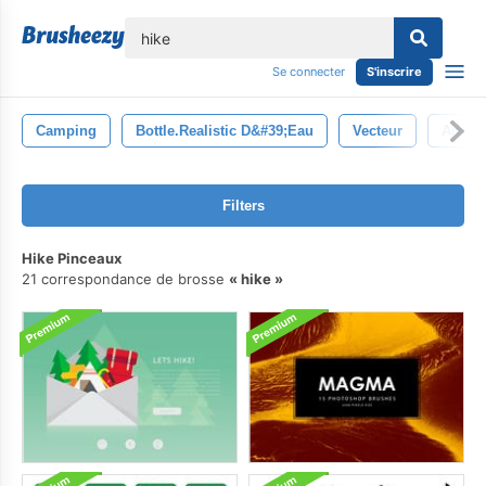
lose
Se connecter
S'inscrire
Camping
Bottle.realistic D&#39;eau
Vecteur
Arbre
Filters
Hike Pinceaux
21 correspondance de brosse
hike