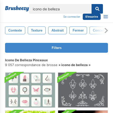
lose
Se connecter
S'inscrire
Contexte
Texture
Abstrait
Fermer
Conception
Filters
Icono De Belleza Pinceaux
9 057 correspondance de brosse
icono de belleza