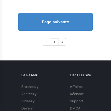
Page suivante
1
Le Réseau
Liens Du Site
Brusheezy
Affaires
Vecteezy
Réclame
Videezy
Support
Devenir
DMCA