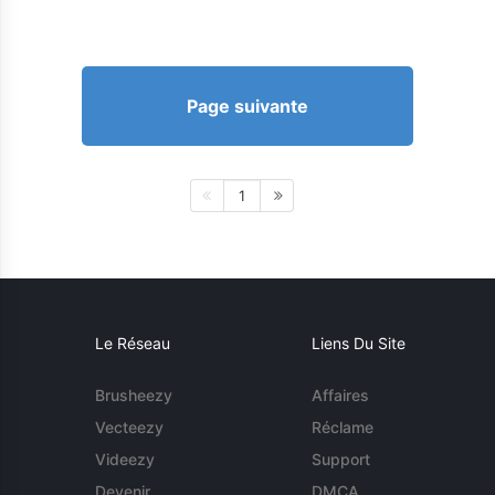
Page suivante
1
Le Réseau
Liens Du Site
Brusheezy
Affaires
Vecteezy
Réclame
Videezy
Support
Devenir
DMCA