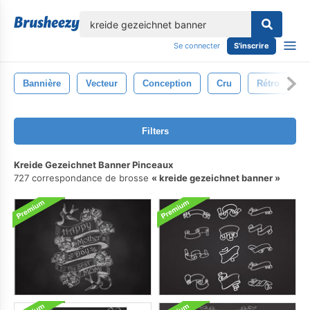
lose
Se connecter
S'inscrire
Bannière
Vecteur
Conception
Cru
Rétro
B
Filters
Kreide Gezeichnet Banner Pinceaux
727 correspondance de brosse
kreide gezeichnet banner