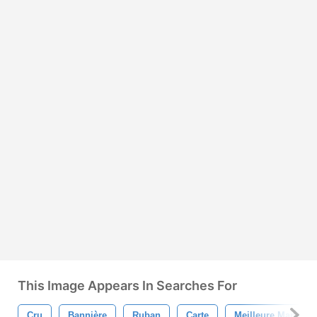
This Image Appears In Searches For
Cru
Bannière
Ruban
Carte
Meilleure Maman