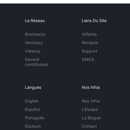
Le Réseau
Liens Du Site
Brusheezy
Affaires
Vecteezy
Réclame
Videezy
Support
Devenir
DMCA
contributeur
Langues
Nos Infos
English
Nos Infos
Español
L'Équipe
Português
Le Blogue
Deutsch
Contact